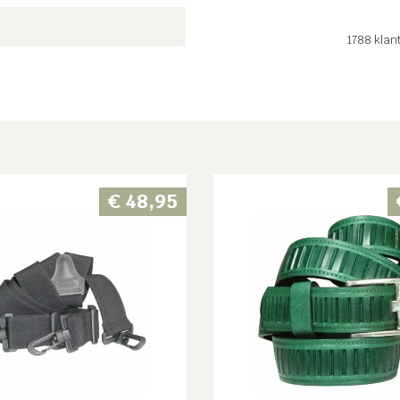
1788
klan
€
48,95