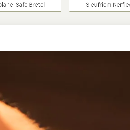
plane-Safe Bretel
Sleufriem Nerfle