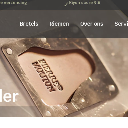
le verzending
✓
Kiyoh score 9.6
Bretels
Riemen
Over ons
Serv
der