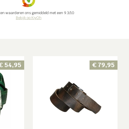
ten waarderen ons gemiddeld met een
9.3
/
10
Bekijk op KiyOh
€
54,95
€
79,95