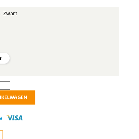
: Zwart
m
oine
fleder
NKELWAGEN
tal