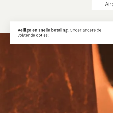
Air
Veilige en snelle betaling.
Onder andere de
volgende opties: