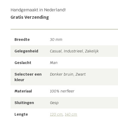
Handgemaakt in Nederland!
Gratis Verzending
Breedte
30 mm
Gelegenheid
Casual, Industrieel, Zakelijk
Geslacht
Man
Selecteer een
Donker bruin, Zwart
kleur
Materiaal
100% nerfleer
Sluitingen
Gesp
Lengte
120 cm
,
140 cm