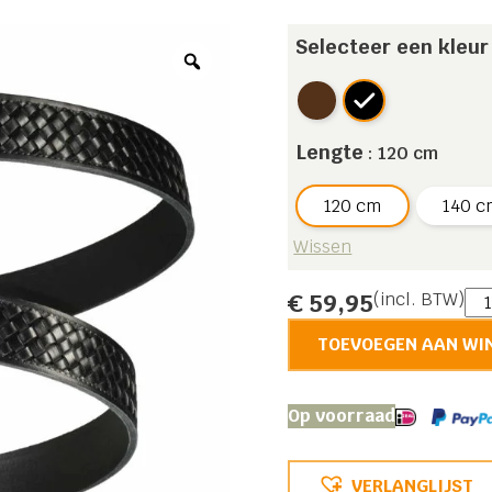
Selecteer een kleur
Lengte
: 120 cm
120 cm
140 c
Wissen
Ant
€
59,95
(incl. BTW)
Ner
TOEVOEGEN AAN WI
aan
Op voorraad
VERLANGLIJST