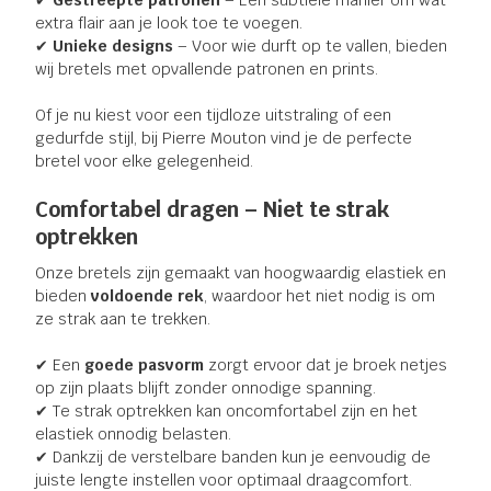
✔
Gestreepte patronen
– Een subtiele manier om wat
extra flair aan je look toe te voegen.
✔
Unieke designs
– Voor wie durft op te vallen, bieden
wij bretels met opvallende patronen en prints.
Of je nu kiest voor een tijdloze uitstraling of een
gedurfde stijl, bij Pierre Mouton vind je de perfecte
bretel voor elke gelegenheid.
Comfortabel dragen – Niet te strak
optrekken
Onze bretels zijn gemaakt van hoogwaardig elastiek en
bieden
voldoende rek
, waardoor het niet nodig is om
ze strak aan te trekken.
✔ Een
goede pasvorm
zorgt ervoor dat je broek netjes
op zijn plaats blijft zonder onnodige spanning.
✔ Te strak optrekken kan oncomfortabel zijn en het
elastiek onnodig belasten.
✔ Dankzij de verstelbare banden kun je eenvoudig de
juiste lengte instellen voor optimaal draagcomfort.