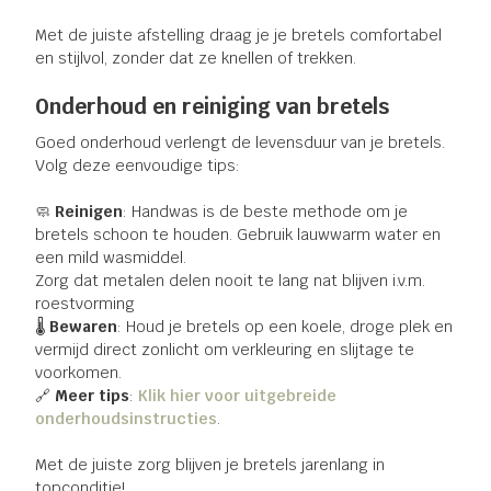
Met de juiste afstelling draag je je bretels comfortabel
en stijlvol, zonder dat ze knellen of trekken.
Onderhoud en reiniging van bretels
Goed onderhoud verlengt de levensduur van je bretels.
Volg deze eenvoudige tips:
🧼
Reinigen
: Handwas is de beste methode om je
bretels schoon te houden. Gebruik lauwwarm water en
een mild wasmiddel.
Zorg dat metalen delen nooit te lang nat blijven i.v.m.
roestvorming
🌡
Bewaren
: Houd je bretels op een koele, droge plek en
vermijd direct zonlicht om verkleuring en slijtage te
voorkomen.
🔗
Meer tips
:
Klik hier voor uitgebreide
onderhoudsinstructies
.
Met de juiste zorg blijven je bretels jarenlang in
topconditie!