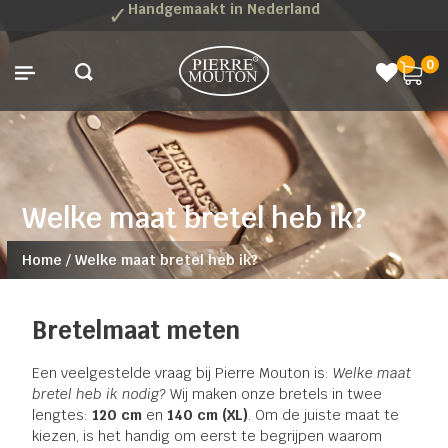
✓
Handgemaakt in Nederland
0
Welke maat bretel heb ik?
Home
/
Welke maat bretel heb ik?
Bretelmaat meten
Een veelgestelde vraag bij Pierre Mouton is:
Welke maat
bretel heb ik nodig?
Wij maken onze bretels in twee
lengtes:
120 cm
en
140 cm (XL)
. Om de juiste maat te
kiezen, is het handig om eerst te begrijpen waarom