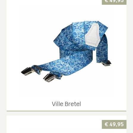
€
49,95
Ville Bretel
€
49,95