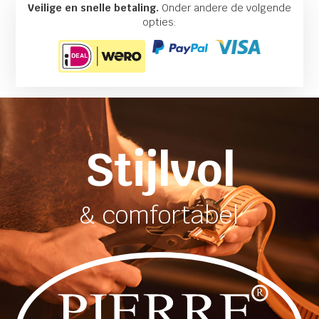
Veilige en snelle betaling.
Onder andere de volgende
opties:
Stijlvol
& comfortabel