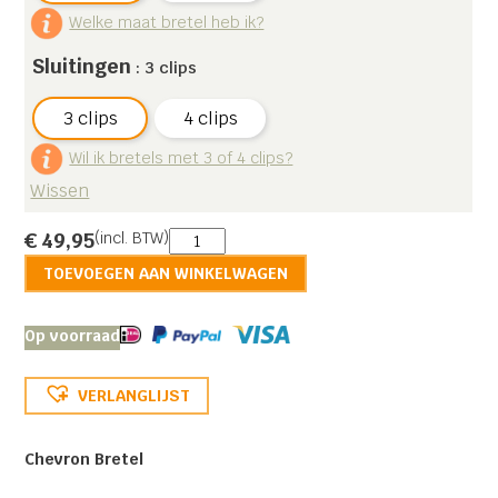
Welke maat bretel heb ik?
Sluitingen
: 3 clips
3 clips
4 clips
Wil ik bretels met 3 of 4 clips?
Wissen
Chevron
€
49,95
(incl. BTW)
aantal
TOEVOEGEN AAN WINKELWAGEN
Op voorraad
VERLANGLIJST
Chevron Bretel