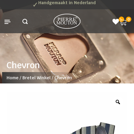
✓
Handgemaakt in Nederland
0
Chevron
Home
/
Bretel Winkel
/
Chevron