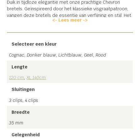
Duik in tijdloze elegantie met onze prachtige Chevron
bretels. Geïnspireerd door het klassieke visgraatpatroon,
vangen deze bretels de essentie van verfijning en stijl. Het
<- Lees meer ->
Chevron patroon, met zijn kenmerkende diagonale lijnen,
voegt een vleugje onderscheiding toe aan je outfit, of het
nu gaat om een formeel evenement of een informele dag
uit.
Selecteer een kleur
Het model is beschikbaar in verschillende kleuren en de
Cognac, Donker blauw, Lichtblauw, Geel, Rood
maten 120cm & 140cm.
Lengte
De bretel is afgewerkt met een lederen rugstukje, bij onze
120 cm
,
XL 140cm
4 clip bretels is dit een metalen rugstuk. Zodat u deze naar
wens kunt verstellen.
Sluitingen
3 clips, 4 clips
Handgemaakt in Nederland met gratis verzending!
Breedte
35 mm
Liever Chevron met leertjes ipv clips?
Klik hier
Gelegenheid