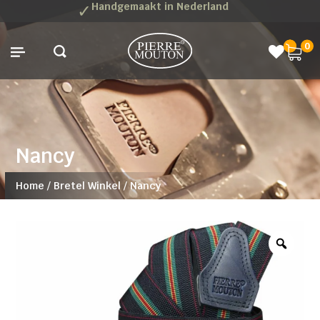
✓
Handgemaakt in Nederland
0
Nancy
Home
/
Bretel Winkel
/
Nancy