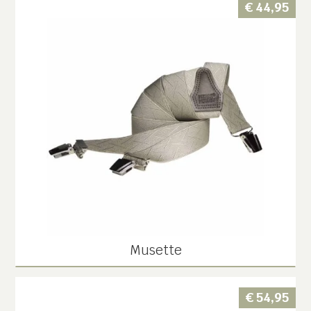
€
44,95
Musette
€
54,95