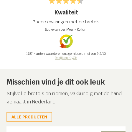
Kwaliteit
Goede ervaringen met de bretels
Bouke van der Meer
-
Kollum
1787
klanten waarderen ons gemiddeld met een
9.3
/
10
Bekijk op KiyOh
Misschien vind je dit ook leuk
Stijlvolle bretels en riemen, vakkundig met de hand
gemaakt in Nederland
ALLE PRODUCTEN