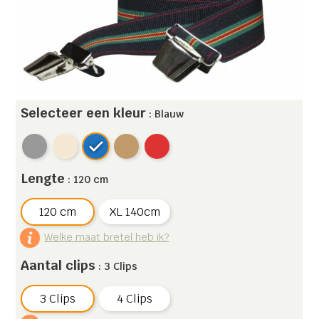
Selecteer een kleur
: Blauw
Lengte
: 120 cm
120 cm
XL 140cm
Welke maat bretel heb ik?
Aantal clips
: 3 Clips
3 Clips
4 Clips