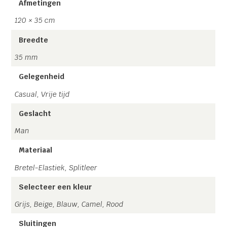
Afmetingen
een metalen achterstukje zodat deze naar wens
verstelbaar is!
120 × 35 cm
Breedte
Handgemaakt in Twente en gratis verzending door heel
Nederland!
35 mm
Gelegenheid
Casual, Vrije tijd
Geslacht
Man
Materiaal
Bretel-Elastiek, Splitleer
Selecteer een kleur
Grijs, Beige, Blauw, Camel, Rood
Sluitingen