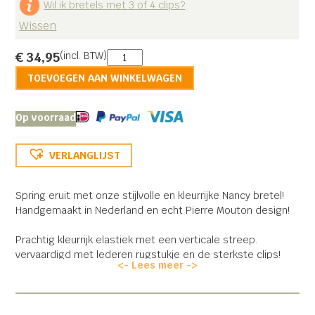
Wil ik bretels met 3 of 4 clips?
Wissen
Nancy
€
34,95
(incl. BTW)
aantal
TOEVOEGEN AAN WINKELWAGEN
Op voorraad
VERLANGLIJST
Spring eruit met onze stijlvolle en kleurrijke Nancy bretel!
Handgemaakt in Nederland en echt Pierre Mouton design!
Prachtig kleurrijk elastiek met een verticale streep.
vervaardigd met lederen rugstukje en de sterkste clips!
<- Lees meer ->
Verkrijgbaar in verschillende lengtes! 120 cm en XL140cm.
Let op! Onze 3 clips bretels zijn met lederen
achterstukje en onze 4 clips bretels zijn voorzien van