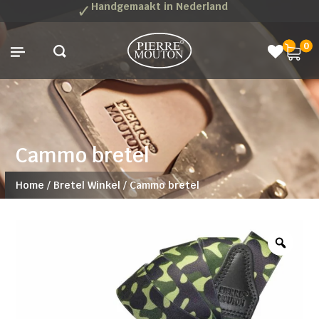
✓
Handgemaakt in Nederland
0
Cammo bretel
Home
/
Bretel Winkel
/
Cammo bretel