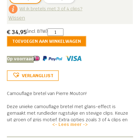
Wil ik bretels met 3 of 4 clips?
Wissen
Cammo
€
34,95
(incl. BTW)
bretel
TOEVOEGEN AAN WINKELWAGEN
aantal
Op voorraad
VERLANGLIJST
Camouflage bretel van Pierre Mouton!
Deze unieke camouflage bretel met glans-effect is
gemaakt met rundleder rugstukje en stevige clips. Keuze
uit groen of grijs motief. Extra opties zoals 3 of 4 clips en
<- Lees meer ->
120 of XL 140cm! Ontzettend sterke zilveren clips met
kunststof tandjes! Bovendien gemakkelijk naar wens te
verstellen.