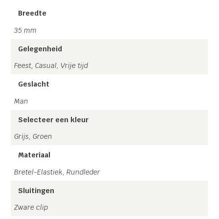
Breedte
Let op: al onze 4 clips modellen zijn voorzien van een
metalen rugstukje, zodat deze naar wens verstelbaar is.
35 mm
Gelegenheid
Handgemaakt in Twente en Gratis verzending!
Feest, Casual, Vrije tijd
Geslacht
Man
Selecteer een kleur
Grijs, Groen
Materiaal
Bretel-Elastiek, Rundleder
Sluitingen
Zware clip