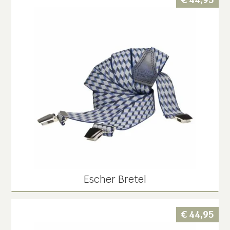
Escher Bretel
€
44,95