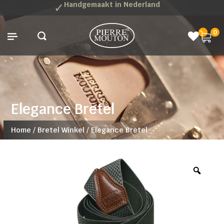
✓
Handgemaakt in Nederland
0
Elegance Bretel
Home
/
Bretel Winkel
/
Elegance Bretel