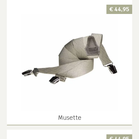
€
44,95
Musette
€
44,95