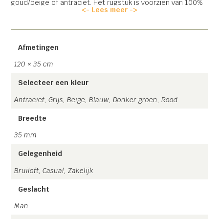
goud/beige of antraciet. Het rugstuk is voorzien van 100%
<- Lees meer ->
Rundleer, en een zilverkleurige clip.
Let op! Al onze 4 clip bretels zijn voorzien van een
metalen rugstukje zodat deze naar wens versteld kan
Afmetingen
worden!
Hier wordt de kracht per clip beter verdeeld.
120 × 35 cm
Handgemaakt in Nederland!
Gratis verzending!
Selecteer een kleur
Informatie over welke maat bretel u nodig heeft?
Klik hier
Antraciet, Grijs, Beige, Blauw, Donker groen, Rood
Breedte
35 mm
Gelegenheid
Bruiloft, Casual, Zakelijk
Geslacht
Man