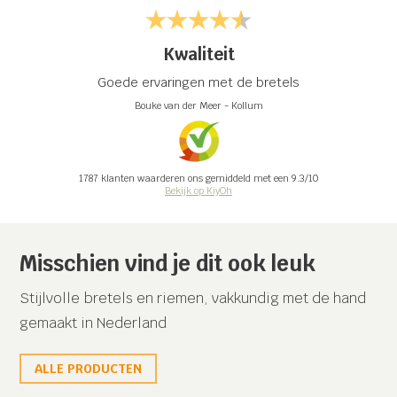
Kwaliteit
Goede ervaringen met de bretels
Bouke van der Meer
-
Kollum
1787
klanten waarderen ons gemiddeld met een
9.3
/
10
Bekijk op KiyOh
Misschien vind je dit ook leuk
Stijlvolle bretels en riemen, vakkundig met de hand
gemaakt in Nederland
ALLE PRODUCTEN