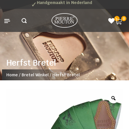
✓
Handgemaakt in Nederland
0
Herfst Bretel
Home
/
Bretel Winkel
/
Herfst Bretel