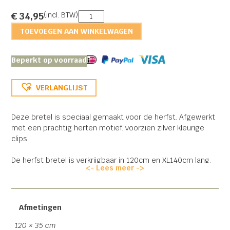
Herfst
€
34,95
(incl. BTW)
Bretel
TOEVOEGEN AAN WINKELWAGEN
aantal
Beperkt op voorraad
VERLANGLIJST
Deze bretel is speciaal gemaakt voor de herfst. Afgewerkt
met een prachtig herten motief. voorzien zilver kleurige
clips.
De herfst bretel is verkrijgbaar in 120cm en XL140cm lang.
<- Lees meer ->
Er is de keuze uit het 3 of 4 clips model.
Let op! Al onze 4 clip bretels zijn voorzien van een
metalen achterstuk, zodat deze naar wens kan worden
Afmetingen
versteld!
120 × 35 cm