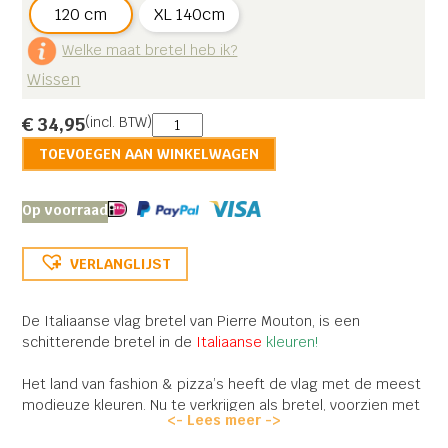
120 cm
XL 140cm
Welke maat bretel heb ik?
Wissen
Italiaanse
€
34,95
(incl. BTW)
Vlag
TOEVOEGEN AAN WINKELWAGEN
bretel
aantal
Op voorraad
VERLANGLIJST
De Italiaanse vlag bretel van Pierre Mouton, is een
schitterende bretel in de
Italiaanse
kleuren!
Het land van fashion & pizza’s heeft de vlag met de meest
modieuze kleuren. Nu te verkrijgen als bretel, voorzien met
<- Lees meer ->
een rood lederen rugstukje en stevige clips.
Bezoek vanaf nu uw favoriete pizzeria in stijl met deze