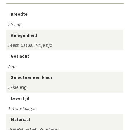
Italië bretel!
Breedte
Bellissimo!
35 mm
Let op: Al onze 4clips bretels zijn voorzien van een metalen
Gelegenheid
rugstukje, zodat deze naar wens verstelbaar is.
Feest, Casual, Vrije tijd
Handgemaakt in Nederland &
Gratis verzending!
Geslacht
Man
Selecteer een kleur
3-kleurig
Levertijd
1-4 werkdagen
Materiaal
Bretel-Elastiek, Rundleder