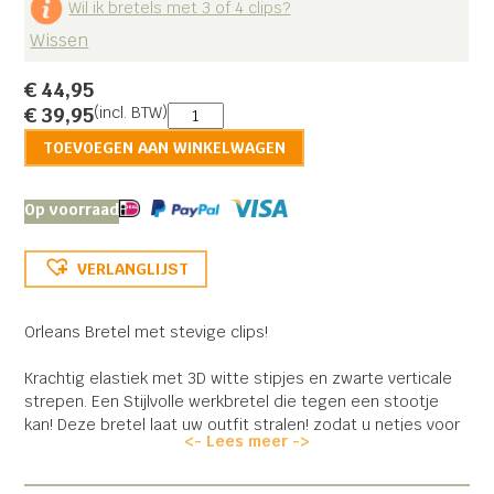
Wil ik bretels met 3 of 4 clips?
Wissen
€
44,95
Orleans
€
39,95
(incl. BTW)
Bretel
TOEVOEGEN AAN WINKELWAGEN
aantal
Op voorraad
VERLANGLIJST
Orleans Bretel met stevige clips!
Krachtig elastiek met 3D witte stipjes en zwarte verticale
strepen. Een Stijlvolle werkbretel die tegen een stootje
kan! Deze bretel laat uw outfit stralen! zodat u netjes voor
<- Lees meer ->
de dag kan komen, maar ook comfortabel uw
werkzaamheden kan uitvoeren. Verkrijgbaar in 120 cm en XL