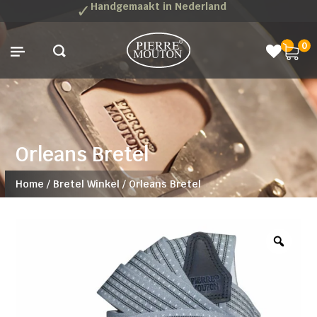
✓
Handgemaakt in Nederland
0
Orleans Bretel
Home
/
Bretel Winkel
/
Orleans Bretel