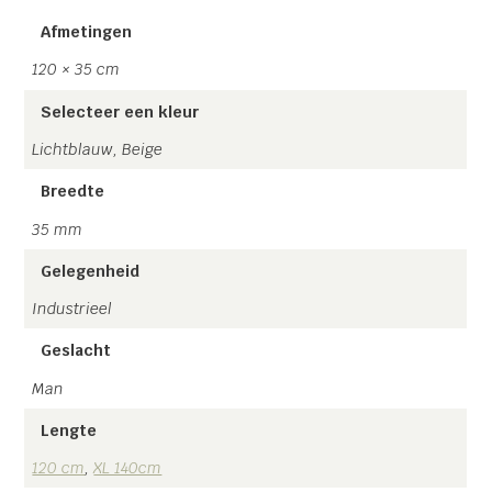
140 cm. Keuze uit 3 of 4 clips! Zilveren clips en Leder
achterstukje.
Afmetingen
Let op: Al onze 4clips modellen zijn voorzien van een
120 × 35 cm
metalen rugstukje zodat deze naar wens verstelbaar is.
Selecteer een kleur
Lichtblauw, Beige
Breedte
35 mm
Gelegenheid
Industrieel
Geslacht
Man
Lengte
120 cm
,
XL 140cm