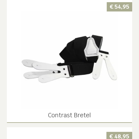
€
54,95
Contrast Bretel
€
48,95