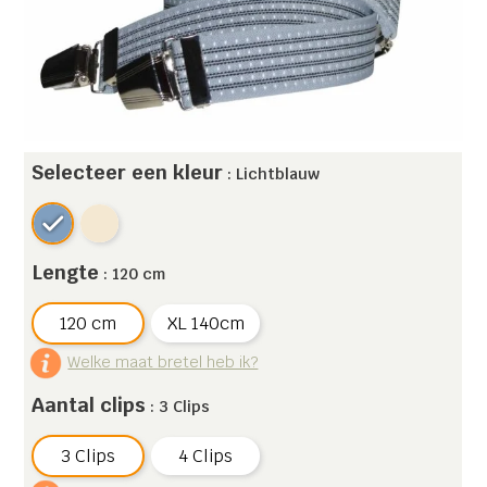
Selecteer een kleur
: Lichtblauw
Lengte
: 120 cm
120 cm
XL 140cm
Welke maat bretel heb ik?
Aantal clips
: 3 Clips
3 Clips
4 Clips