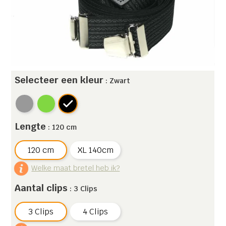
Selecteer een kleur
: Zwart
Lengte
: 120 cm
120 cm
XL 140cm
Welke maat bretel heb ik?
Aantal clips
: 3 Clips
3 Clips
4 Clips