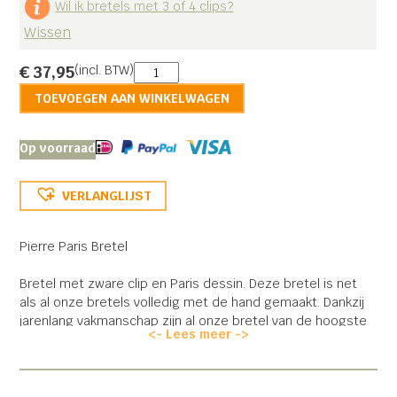
Wil ik bretels met 3 of 4 clips?
Wissen
Bretel
€
37,95
(incl. BTW)
Pierre
TOEVOEGEN AAN WINKELWAGEN
Paris
aantal
Op voorraad
VERLANGLIJST
Pierre Paris Bretel
Bretel met zware clip en Paris dessin. Deze bretel is net
als al onze bretels volledig met de hand gemaakt. Dankzij
jarenlang vakmanschap zijn al onze bretel van de hoogste
<- Lees meer ->
kwaliteit met clips die niet los schieten.
Deze bretel is geschikt voor bruiloften en gelegenheden.
Bovendien staat deze bretel chique onder een pak.