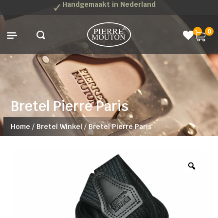
✓
Handgemaakt in Nederland
0
Bretel Pierre Paris
Home
/
Bretel Winkel
/
Bretel Pierre Paris