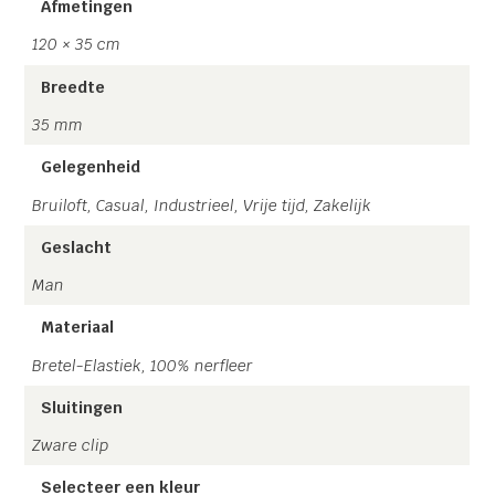
Afmetingen
Let op! Al onze 4 clip bretels zijn voorzien van een
120 × 35 cm
metalen rugstukje zodat deze naar wens versteld kan
Breedte
worden!
Hier wordt de kracht per clip beter verdeeld.
35 mm
Handgemaakt in Nederland!
Gratis verzending!
Gelegenheid
Informatie over welke maat bretel u nodig heeft?
Klik hier
Bruiloft, Casual, Industrieel, Vrije tijd, Zakelijk
Geslacht
Man
Materiaal
Bretel-Elastiek, 100% nerfleer
Sluitingen
Zware clip
Selecteer een kleur