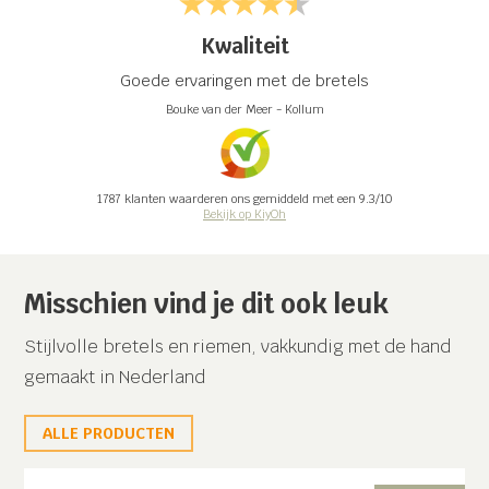
Kwaliteit
Goede ervaringen met de bretels
Bouke van der Meer
-
Kollum
1787
klanten waarderen ons gemiddeld met een
9.3
/
10
Bekijk op KiyOh
Misschien vind je dit ook leuk
Stijlvolle bretels en riemen, vakkundig met de hand
gemaakt in Nederland
ALLE PRODUCTEN