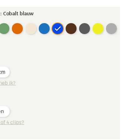
: Cobalt blauw
cm
heb ik?
en
 of 4 clips?