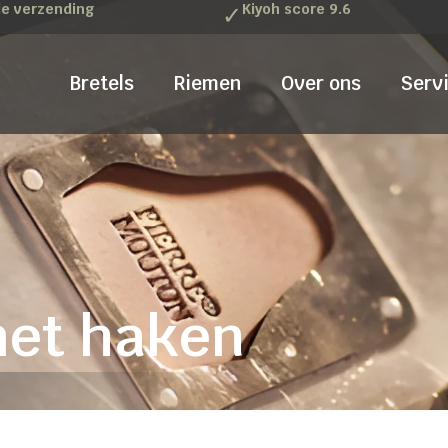
le verzending
✓
Kiyoh score 9.6
Bretels
Riemen
Over ons
Serv
met haken