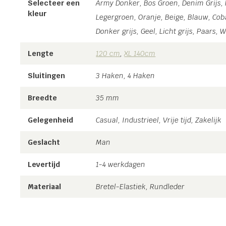
Selecteer een
Army Donker, Bos Groen, Denim Grijs, 
kleur
Legergroen, Oranje, Beige, Blauw, Cob
Donker grijs, Geel, Licht grijs, Paars, W
Lengte
120 cm
,
XL 140cm
Sluitingen
3 Haken, 4 Haken
Breedte
35 mm
Gelegenheid
Casual, Industrieel, Vrije tijd, Zakelijk
Geslacht
Man
Levertijd
1-4 werkdagen
Materiaal
Bretel-Elastiek, Rundleder