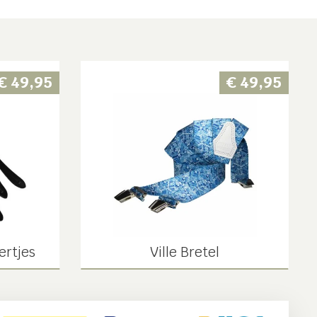
€
49,95
€
49,95
ertjes
Ville Bretel