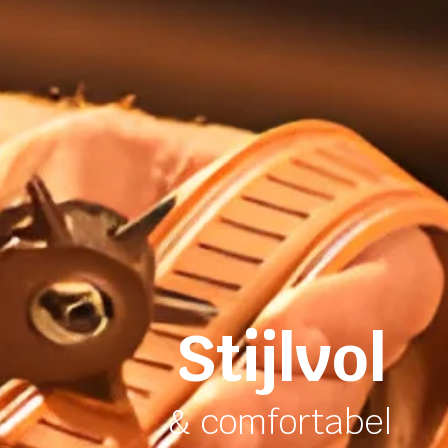
Stijlvol
& comfortabel