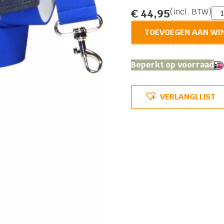
Ste
€
44,95
(incl. BTW)
Bre
TOEVOEGEN AAN WI
me
ha
aan
Beperkt op voorraad
VERLANGLIJST