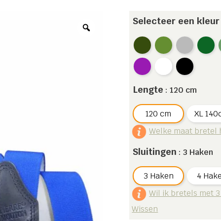
Selecteer een kleur
Lengte
: 120 cm
120 cm
XL 140
Welke maat bretel 
Sluitingen
: 3 Haken
3 Haken
4 Hak
Wil ik bretels met 3
Wissen