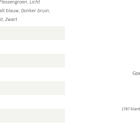
Flessengroen, Licht
alt blauw, Donker bruin,
it, Zwart
Goe
1787
klant