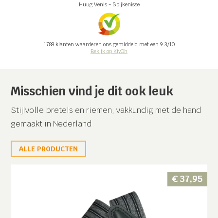
Huug Venis
-
Spijkenisse
1788
klanten waarderen ons gemiddeld met een
9.3
/
10
Bekijk op KiyOh
Misschien vind je dit ook leuk
Stijlvolle bretels en riemen, vakkundig met de hand
gemaakt in Nederland
ALLE PRODUCTEN
€
37,95