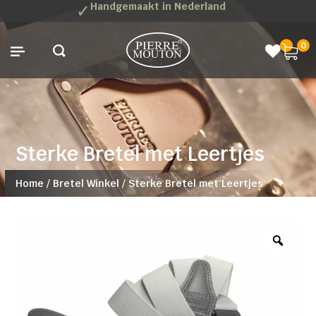
✓
Handgemaakt in Nederland
0
Sterke Bretel met Leertjes
Home
/
Bretel Winkel
/
Sterke Bretel met Leertjes