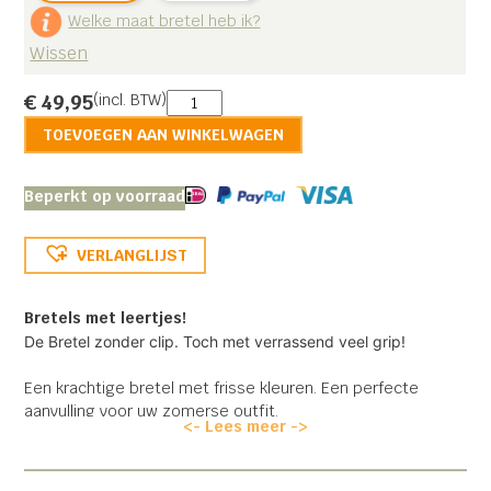
Welke maat bretel heb ik?
Wissen
Sterke
€
49,95
(incl. BTW)
Bretel
TOEVOEGEN AAN WINKELWAGEN
met
Leertjes
aantal
Beperkt op voorraad
VERLANGLIJST
Bretels met leertjes!
De Bretel zonder clip. Toch met verrassend veel grip!
Een krachtige bretel met frisse kleuren. Een perfecte
aanvulling voor uw zomerse outfit.
<- Lees meer ->
De Sterke bretel met leertjes is te bevestigen met lederen
patten, in plaats van clips.
Keuze uit 120cm of XL140cm.