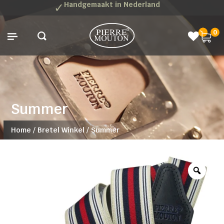
✓
Handgemaakt in Nederland
0
Summer
Home
/
Bretel Winkel
/
Summer