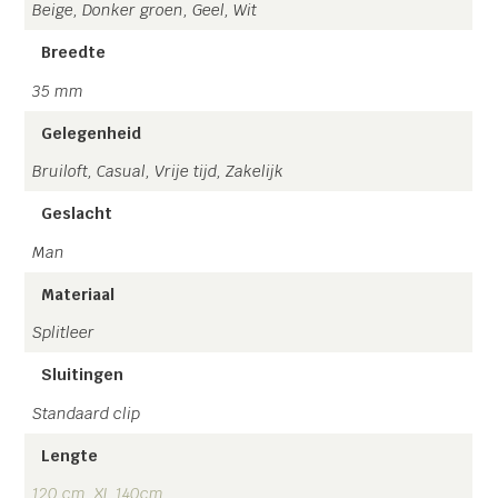
Beige, Donker groen, Geel, Wit
Handgemaakt in Nederland!
Gratis verzending!
Breedte
35 mm
Gelegenheid
Bruiloft, Casual, Vrije tijd, Zakelijk
Geslacht
Man
Materiaal
Splitleer
Sluitingen
Standaard clip
Lengte
120 cm
,
XL 140cm