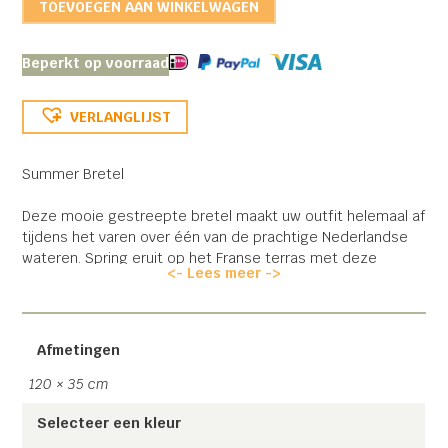
TOEVOEGEN AAN WINKELWAGEN
Beperkt op voorraad
VERLANGLIJST
Summer Bretel
Deze mooie gestreepte bretel maakt uw outfit helemaal af
tijdens het varen over één van de prachtige Nederlandse
wateren. Spring eruit op het Franse terras met deze
<- Lees meer ->
kleurrijke bretel!
Er is keuze uit verschillende kleuren. Dankzij de
verstelbaarheid past deze bretel vrijwel iedereen.
Afgewerkt met mooi dun, maar krachtig elastiek, een 100%
Afmetingen
lederen rugstukje en sterke zilverkleurige clips!
120 × 35 cm
Let op! Al onze 4 clip bretels zijn voorzien van een
Selecteer een kleur
metalen rugstukje zodat deze naar wens versteld kan
worden!
Hierdoor wordt de kracht per clip beter verdeeld.