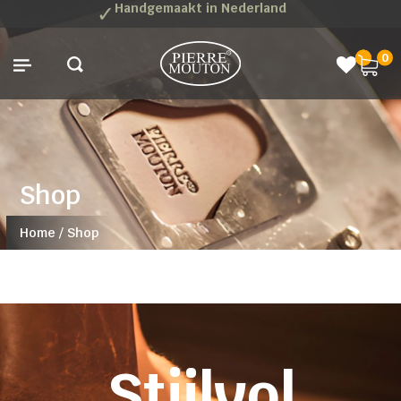
✓
Handgemaakt in Nederland
0
Shop
Home
/
Shop
Stijlvol