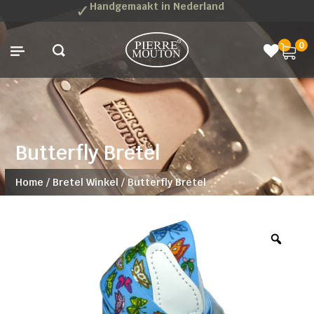
✓
Handgemaakt in Nederland
0
Butterfly Bretel
Home
/
Bretel Winkel
/
Butterfly Bretel